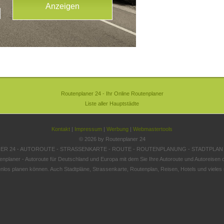
Routenplaner 24 - Ihr Online Routenplaner
Liste aller Hauptstädte
Kontakt
|
Impressum
|
Werbung
|
Webmastertools
© 2026 by Routenplaner 24
R 24 - AUTOROUTE - STRASSENKARTE - ROUTE - ROUTENPLANUNG - STADTPLAN
enplaner - Autoroute für Deutschland und Europa mit dem Sie Ihre Autoroute und Autoreisen o
nlos planen können. Auch Stadtpläne, Strassenkarte, Routenplan, Reisen, Hotels und vieles