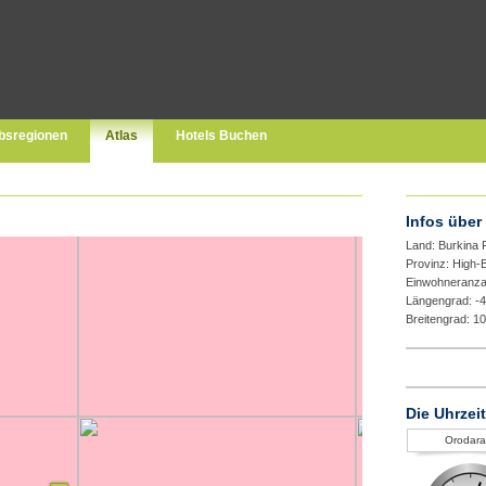
bsregionen
Atlas
Hotels Buchen
Infos über
Land: Burkina
Provinz: High-
Einwohneranza
Längengrad: -
Breitengrad: 1
Die Uhrzei
Orodara