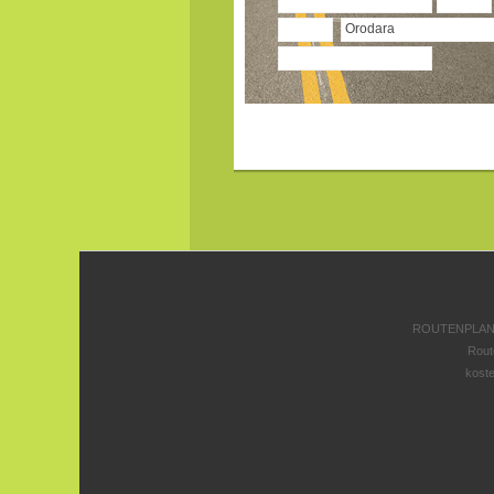
ROUTENPLANE
Rout
koste