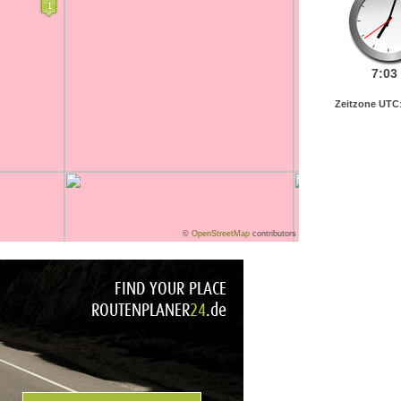
7:
03
Zeitzone UTC
©
OpenStreetMap
contributors