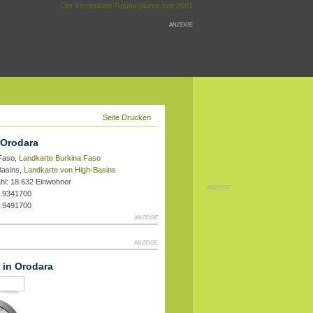
Der kostenlose Routenplaner seit 2001
ANZEIGE
Seite Drucken
 Orodara
 Faso,
Landkarte Burkina Faso
Basins,
Landkarte von High-Basins
hl: 18.632 Einwohner
ANZEIGE
4.9341700
0.9491700
ANZEIGE
ANZEIGE
t in Orodara