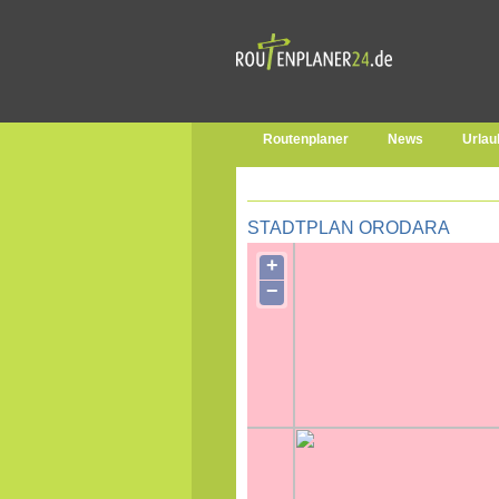
Routenplaner
News
Urlau
STADTPLAN ORODARA
+
−