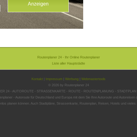
Routenplaner 24 - Ihr Online Routenplaner
Liste aller Hauptstädte
Kontakt
|
Impressum
|
Werbung
|
Webmastertools
© 2026 by Routenplaner 24
R 24 - AUTOROUTE - STRASSENKARTE - ROUTE - ROUTENPLANUNG - STADTPLAN
enplaner - Autoroute für Deutschland und Europa mit dem Sie Ihre Autoroute und Autoreisen o
nlos planen können. Auch Stadtpläne, Strassenkarte, Routenplan, Reisen, Hotels und vieles