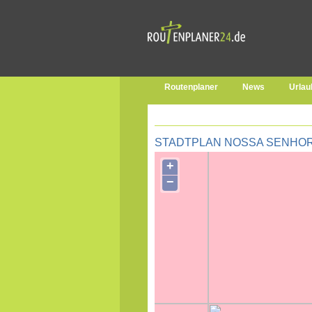
Routenplaner
News
Urlau
STADTPLAN NOSSA SENHO
+
−