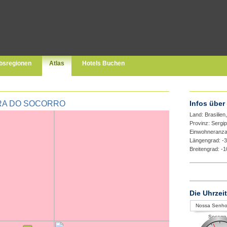
bsregionen
Atlas
Hotels Buchen
RA DO SOCORRO
Infos über
Land: Brasilien
Provinz: Sergi
Einwohneranza
Längengrad: -
Breitengrad: -
Die Uhrzei
Nossa Senho
Socorro