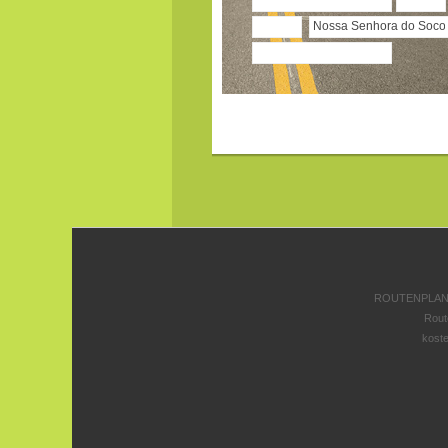
ROUTENPLANE
Rout
koste