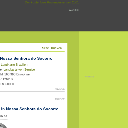
Der kostenlose Routenplaner seit 2001
ANZEIGE
Seite Drucken
 Nossa Senhora do Socorro
,
Landkarte Brasilien
pe,
Landkarte von Sergipe
hl: 163.993 Einwohner
ANZEIGE
37.1261100
10.8550000
ANZEIGE
ANZEIGE
t in Nossa Senhora do Socorro
ra do