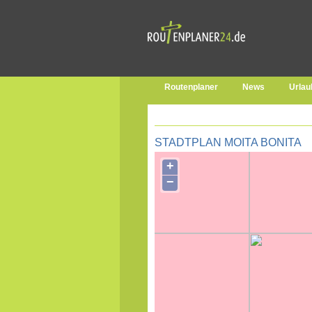
Routenplaner
News
Urlau
STADTPLAN MOITA BONITA
+
−