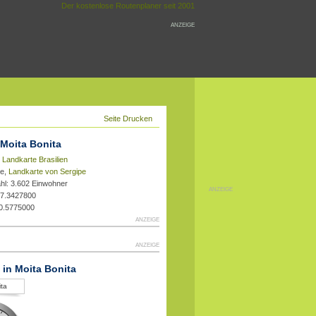
Der kostenlose Routenplaner seit 2001
ANZEIGE
Seite Drucken
 Moita Bonita
,
Landkarte Brasilien
pe,
Landkarte von Sergipe
hl: 3.602 Einwohner
ANZEIGE
37.3427800
10.5775000
ANZEIGE
ANZEIGE
t in Moita Bonita
ita