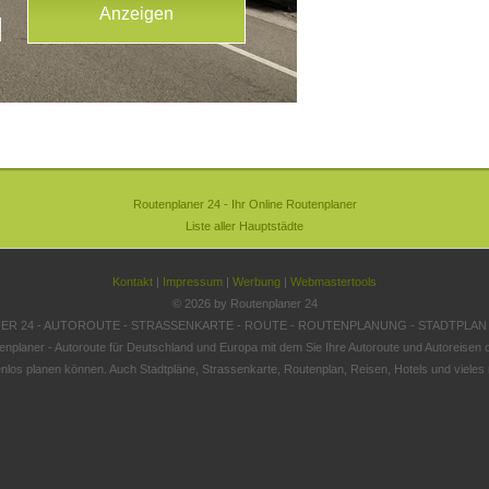
Routenplaner 24 - Ihr Online Routenplaner
Liste aller Hauptstädte
Kontakt
|
Impressum
|
Werbung
|
Webmastertools
© 2026 by Routenplaner 24
R 24 - AUTOROUTE - STRASSENKARTE - ROUTE - ROUTENPLANUNG - STADTPLAN
enplaner - Autoroute für Deutschland und Europa mit dem Sie Ihre Autoroute und Autoreisen o
nlos planen können. Auch Stadtpläne, Strassenkarte, Routenplan, Reisen, Hotels und vieles