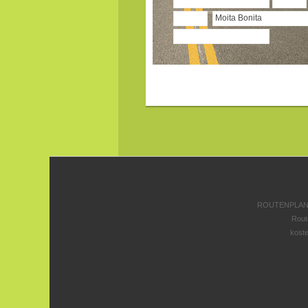
ROUTENPLANE
Rout
koste