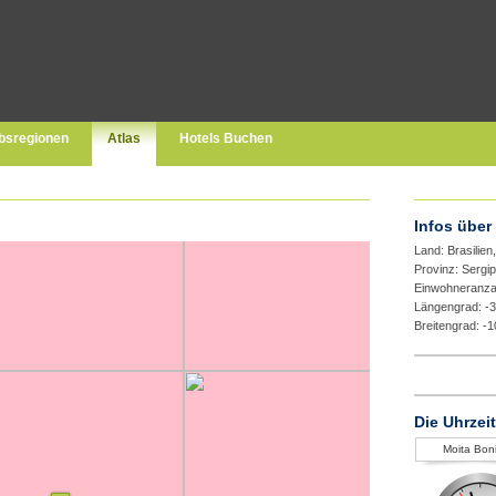
bsregionen
Atlas
Hotels Buchen
Infos über
Land: Brasilien
Provinz: Sergi
Einwohneranza
Längengrad: -
Breitengrad: -
Die Uhrzei
Moita Bon