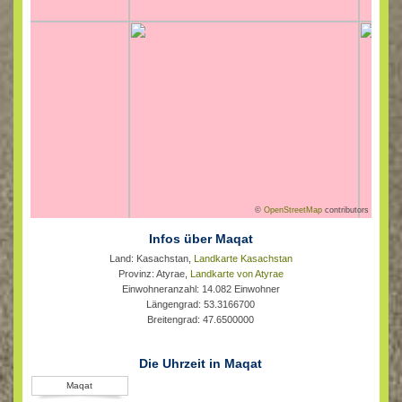
©
OpenStreetMap
contributors
Infos über Maqat
Land: Kasachstan,
Landkarte Kasachstan
Provinz: Atyrae,
Landkarte von Atyrae
Einwohneranzahl: 14.082 Einwohner
Längengrad: 53.3166700
Breitengrad: 47.6500000
Die Uhrzeit in Maqat
Maqat