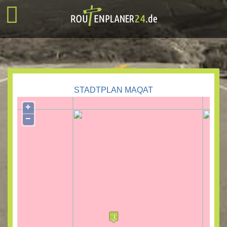
STADTPLAN MAQAT
+
−