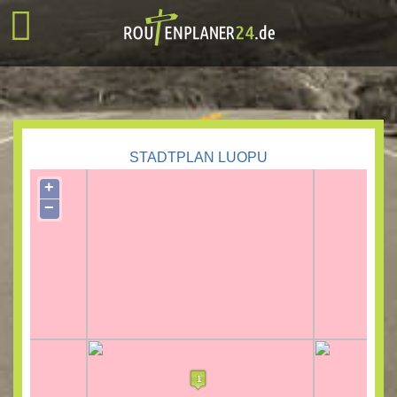
STADTPLAN LUOPU
+
−