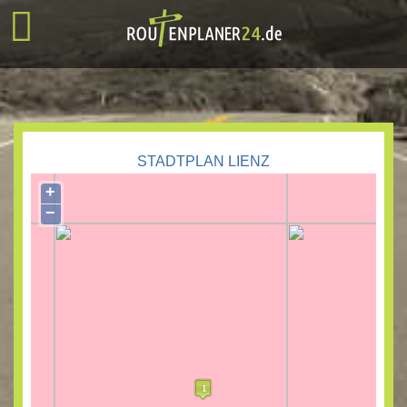
STADTPLAN LIENZ
+
−