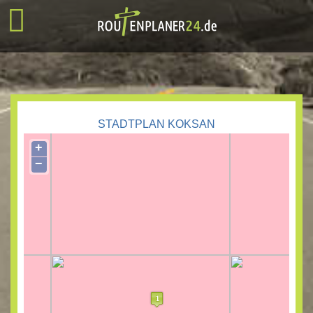
STADTPLAN KOKSAN
+
−