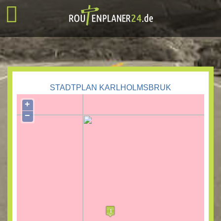
STADTPLAN KARLHOLMSBRUK
+
−