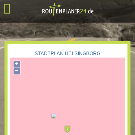
STADTPLAN HELSINGBORG
+
−