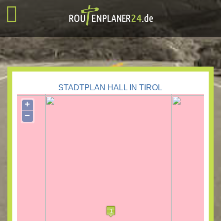
STADTPLAN HALL IN TIROL
+
−