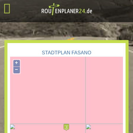
STADTPLAN FASANO
+
−