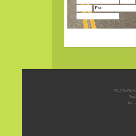
ROUTENPLANE
Rout
koste