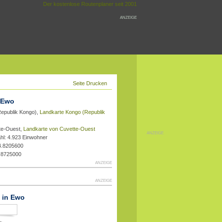
Der kostenlose Routenplaner seit 2001
ANZEIGE
Seite Drucken
 Ewo
Republik Kongo),
Landkarte Kongo (Republik
te-Ouest,
Landkarte von Cuvette-Ouest
ANZEIGE
hl: 4.923 Einwohner
4.8205600
0.8725000
ANZEIGE
ANZEIGE
t in Ewo