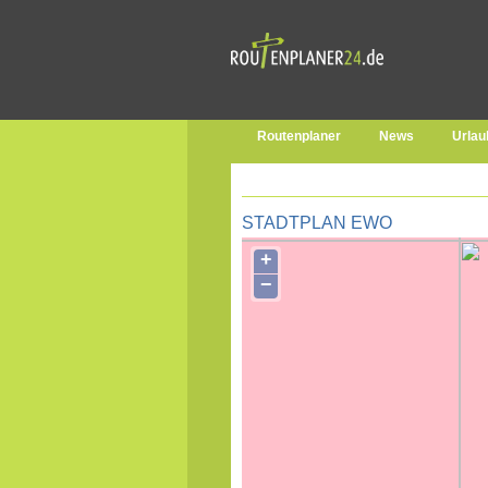
Routenplaner
News
Urlau
STADTPLAN EWO
+
−