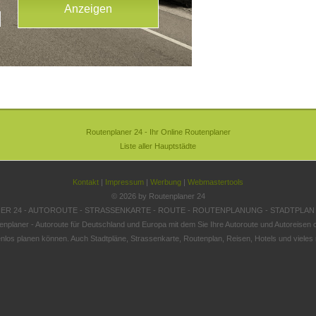
Routenplaner 24 - Ihr Online Routenplaner
Liste aller Hauptstädte
Kontakt
|
Impressum
|
Werbung
|
Webmastertools
© 2026 by Routenplaner 24
R 24 - AUTOROUTE - STRASSENKARTE - ROUTE - ROUTENPLANUNG - STADTPLAN
enplaner - Autoroute für Deutschland und Europa mit dem Sie Ihre Autoroute und Autoreisen o
nlos planen können. Auch Stadtpläne, Strassenkarte, Routenplan, Reisen, Hotels und vieles