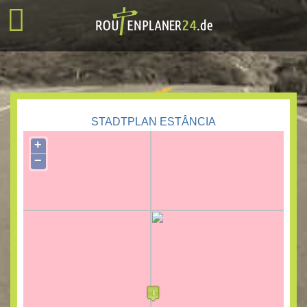
STADTPLAN ESTÂNCIA
+
−