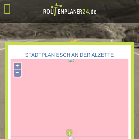
STADTPLAN ESCH AN DER ALZETTE
+
−