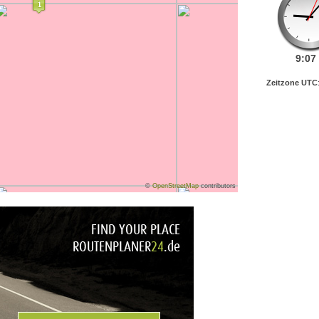
9:
07
Zeitzone UTC
©
OpenStreetMap
contributors