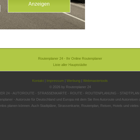
Routenplaner 24 - Ihr Online Routenplaner
Liste aller Hauptstädte
Kontakt
|
Impressum
|
Werbung
|
Webmastertools
© 2026 by Routenplaner 24
R 24 - AUTOROUTE - STRASSENKARTE - ROUTE - ROUTENPLANUNG - STADTPLAN
enplaner - Autoroute für Deutschland und Europa mit dem Sie Ihre Autoroute und Autoreisen o
nlos planen können. Auch Stadtpläne, Strassenkarte, Routenplan, Reisen, Hotels und vieles