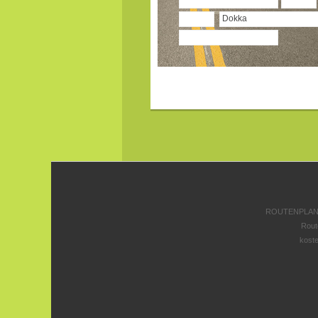
ROUTENPLANE
Rout
koste