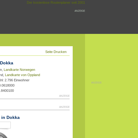
Der kostenlose Routenplaner seit 2001
ANZEIGE
Seite Drucken
 Dokka
en,
Landkarte Norwegen
and,
Landkarte von Oppland
hl: 2.796 Einwohner
ANZEIGE
0.0618000
0.8400100
ANZEIGE
ANZEIGE
t in Dokka