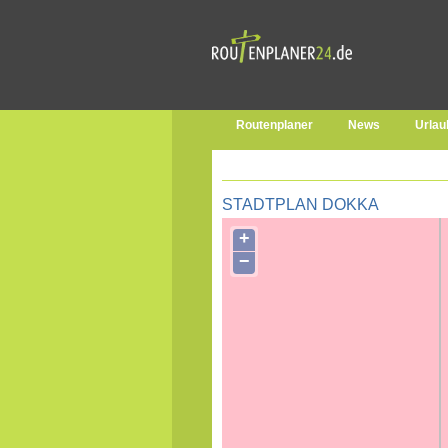
Routenplaner
News
Urlau
STADTPLAN DOKKA
+
−