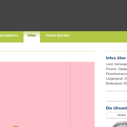
bsregionen
Atlas
Hotels Buchen
Infos über
Land: Norweg
Provinz: Oppl
Einwohneranza
Längengrad: 1
Breitengrad: 6
Die Uhrzei
Dokka