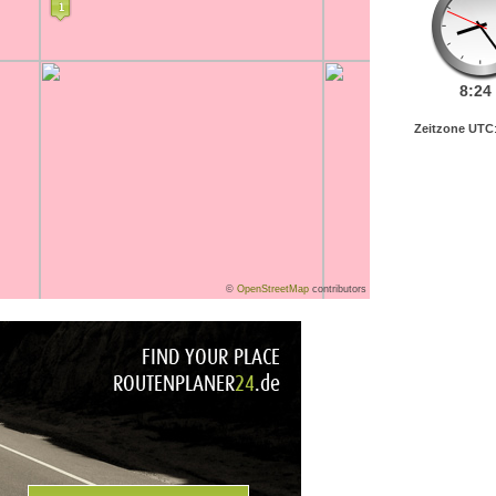
8:
24
Zeitzone UTC
©
OpenStreetMap
contributors