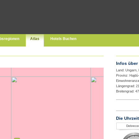
bsregionen
Atlas
Hotels Buchen
Infos über
Land: Ungarn,
Provinz: Hajdú
Einwohneranza
Längengrad: 2
Breitengrad: 4
Die Uhrzei
Debrece