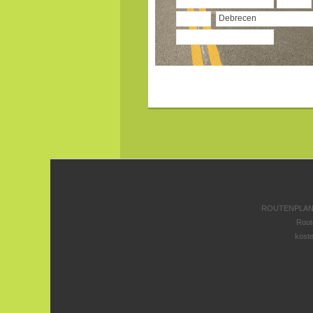
ROUTENPLANE
Rout
koste