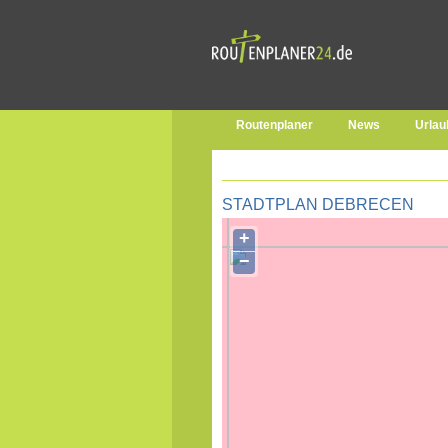
Routenplaner
News
Urlau
STADTPLAN DEBRECEN
+
−