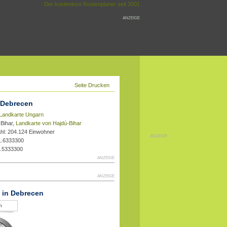
Der kostenlose Routenplaner seit 2001
ANZEIGE
Seite Drucken
 Debrecen
Landkarte Ungarn
-Bihar,
Landkarte von Hajdú-Bihar
hl: 204.124 Einwohner
ANZEIGE
1.6333300
7.5333300
ANZEIGE
ANZEIGE
t in Debrecen
n