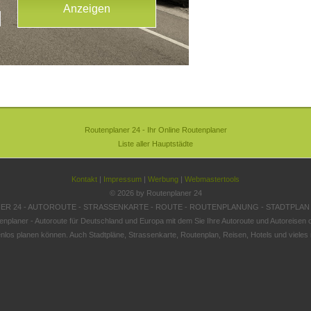
Routenplaner 24 - Ihr Online Routenplaner
Liste aller Hauptstädte
Kontakt
|
Impressum
|
Werbung
|
Webmastertools
© 2026 by Routenplaner 24
R 24 - AUTOROUTE - STRASSENKARTE - ROUTE - ROUTENPLANUNG - STADTPLAN
enplaner - Autoroute für Deutschland und Europa mit dem Sie Ihre Autoroute und Autoreisen o
nlos planen können. Auch Stadtpläne, Strassenkarte, Routenplan, Reisen, Hotels und vieles