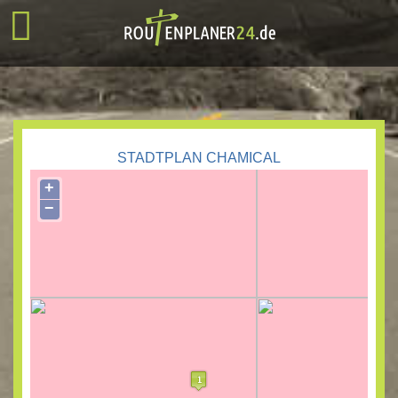
STADTPLAN CHAMICAL
+
−