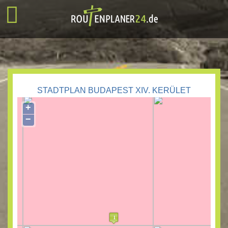
STADTPLAN BUDAPEST XIV. KERÜLET
+
−