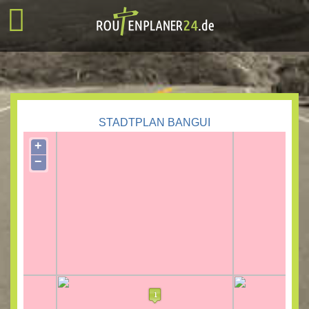
STADTPLAN BANGUI
+
−