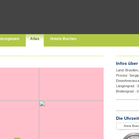
bsregionen
Atlas
Hotels Buchen
Infos über
Land: Brasilien
Provinz: Sergi
Einwohneranza
Längengrad: -
Breitengrad: -
Die Uhrzeit
Areia Bra