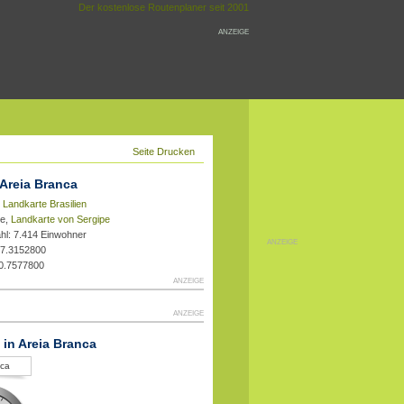
Der kostenlose Routenplaner seit 2001
ANZEIGE
Seite Drucken
 Areia Branca
,
Landkarte Brasilien
pe,
Landkarte von Sergipe
hl: 7.414 Einwohner
ANZEIGE
37.3152800
10.7577800
ANZEIGE
ANZEIGE
 in Areia Branca
nca