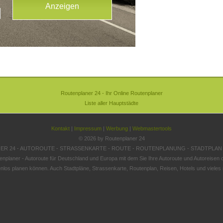
Routenplaner 24 - Ihr Online Routenplaner
Liste aller Hauptstädte
Kontakt
|
Impressum
|
Werbung
|
Webmastertools
© 2026 by Routenplaner 24
R 24 - AUTOROUTE - STRASSENKARTE - ROUTE - ROUTENPLANUNG - STADTPLAN
enplaner - Autoroute für Deutschland und Europa mit dem Sie Ihre Autoroute und Autoreisen o
nlos planen können. Auch Stadtpläne, Strassenkarte, Routenplan, Reisen, Hotels und vieles