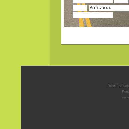
ROUTENPLANE
Rout
koste