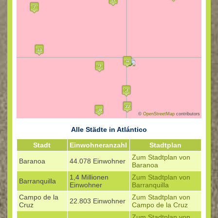
©
OpenStreetMap
contributors
Alle Städte in Atlántico
Stadt
Einwohneranzahl
Stadtplan
Zum Stadtplan von
Baranoa
44.078 Einwohner
Baranoa
1,4 Millionen
Zum Stadtplan von
Barranquilla
Einwohner
Barranquilla
Campo de la
Zum Stadtplan von
22.803 Einwohner
Cruz
Campo de la Cruz
Zum Stadtplan von