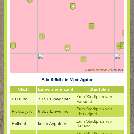
©
OpenStreetMap
contributors
Alle Städte in Vest-Agder
Stadt
Einwohneranzahl
Stadtplan
Zum Stadtplan von
Farsund
3.151 Einwohner
Farsund
Zum Stadtplan von
Flekkefjord
5.615 Einwohner
Flekkefjord
Zum Stadtplan von
Helland
keine Angaben
Helland
Zum Stadtplan von