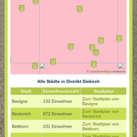
©
OpenStreetMap
contributors
Alle Städte in Distrikt Diekirch
Stadt
Einwohneranzahl
Stadtplan
Zum Stadtplan von
Bavigne
132 Einwohner
Bavigne
Zum Stadtplan von
Beckerich
672 Einwohner
Beckerich
Zum Stadtplan von
Bettborn
231 Einwohner
Bettborn
Zum Stadtplan von