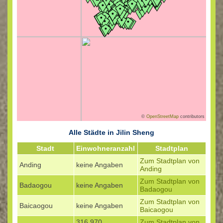
©
OpenStreetMap
contributors
Alle Städte in Jilin Sheng
Stadt
Einwohneranzahl
Stadtplan
Zum Stadtplan von
Anding
keine Angaben
Anding
Zum Stadtplan von
Badaogou
keine Angaben
Badaogou
Zum Stadtplan von
Baicaogou
keine Angaben
Baicaogou
316.970
Zum Stadtplan von