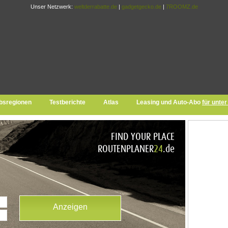
Unser Netzwerk:
weltderrabatte.de
|
gadgetgecko.de
|
7ROOMZ.de
bsregionen
Testberichte
Atlas
Leasing und Auto-Abo
für unte