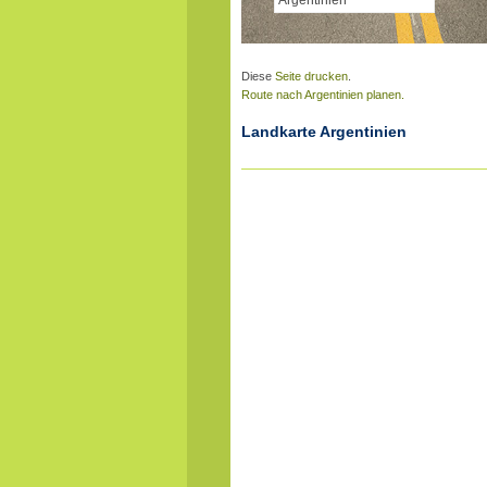
Diese
Seite drucken
.
Route nach
Argentinien planen.
Landkarte
Argentinien