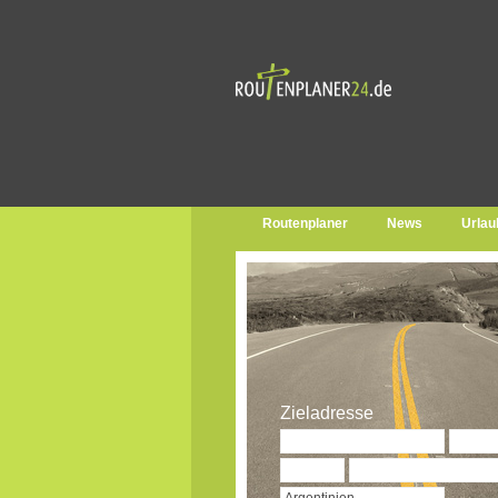
Routenplaner
News
Urlau
Zieladresse