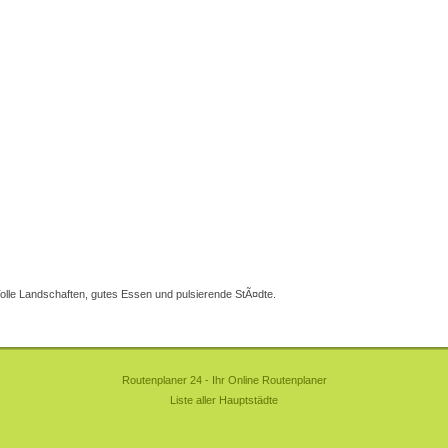
Tolle Landschaften, gutes Essen und pulsierende StÃ¤dte.
Routenplaner 24 - Ihr Online Routenplaner
Liste aller Hauptstädte