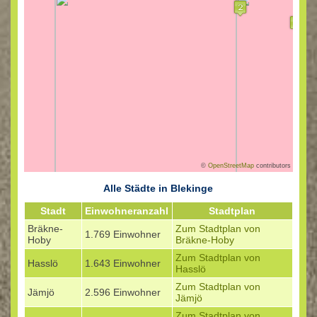
©
OpenStreetMap
contributors
Alle Städte in Blekinge
Stadt
Einwohneranzahl
Stadtplan
Bräkne-
Zum Stadtplan von
1.769 Einwohner
Hoby
Bräkne-Hoby
Zum Stadtplan von
Hasslö
1.643 Einwohner
Hasslö
Zum Stadtplan von
Jämjö
2.596 Einwohner
Jämjö
Zum Stadtplan von